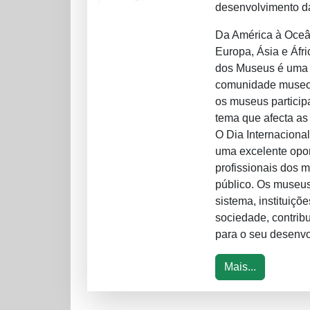
desenvolvimento d
Da América à Oceâ
Europa, Ásia e Áfri
dos Museus é uma 
comunidade museoló
os museus particip
tema que afecta as 
O Dia Internacion
uma excelente opor
profissionais dos 
público. Os museus
sistema, instituiçõ
sociedade, contri
para o seu desenvo
Mais...