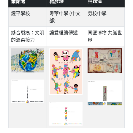
蕭諾曦
楊彥琛
林逸潼
鏡平學校
粵華中學 (中文
勞校中學
部)
縫合裂痕：文明
讓愛繼續傳遞
同匯博物 共織世
的溫柔接力
界